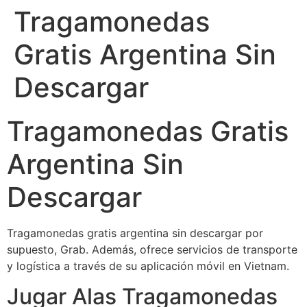
Tragamonedas
Gratis Argentina Sin
Descargar
Tragamonedas Gratis
Argentina Sin
Descargar
Tragamonedas gratis argentina sin descargar por
supuesto, Grab. Además, ofrece servicios de transporte
y logística a través de su aplicación móvil en Vietnam.
Jugar Alas Tragamonedas