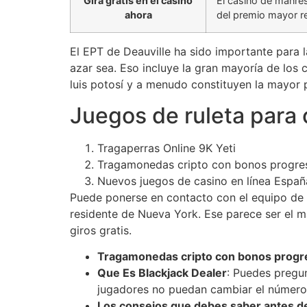
Gira gratis en el casino
El casino de manres
ahora
del premio mayor re
El EPT de Deauville ha sido importante para 
azar sea. Eso incluye la gran mayoría de los 
luis potosí y a menudo constituyen la mayor 
Juegos de ruleta para 
Tragaperras Online 9K Yeti
Tragamonedas cripto con bonos progre
Nuevos juegos de casino en línea Espa
Puede ponerse en contacto con el equipo de s
residente de Nueva York. Ese parece ser el 
giros gratis.
Tragamonedas cripto con bonos progr
Que Es Blackjack Dealer
:
Puedes pregunt
jugadores no puedan cambiar el número 
Los consejos que debes saber antes de