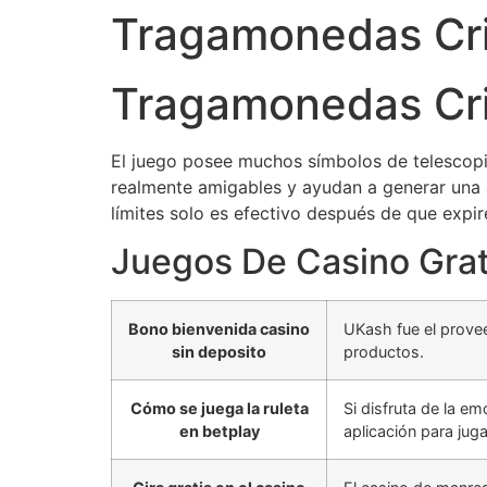
Tragamonedas Cri
Tragamonedas Cri
El juego posee muchos símbolos de telescopi
realmente amigables y ayudan a generar una 
límites solo es efectivo después de que expire 
Juegos De Casino Gra
Bono bienvenida casino
UKash fue el prove
sin deposito
productos.
Cómo se juega la ruleta
Si disfruta de la e
en betplay
aplicación para juga