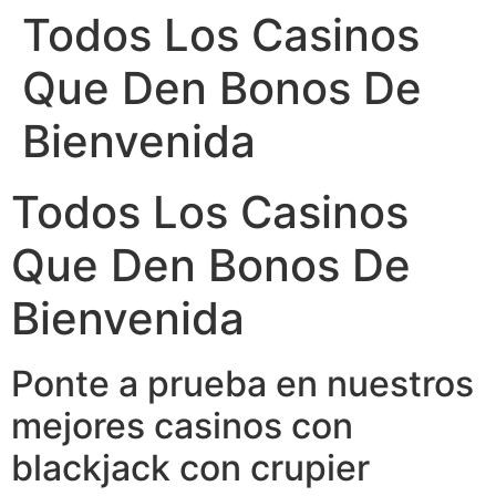
Todos Los Casinos
Que Den Bonos De
Bienvenida
Todos Los Casinos
Que Den Bonos De
Bienvenida
Ponte a prueba en nuestros
mejores casinos con
blackjack con crupier