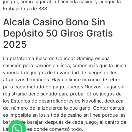
juegos, como jugar al la hacienda casino y aunque la
Embajadora de 888.
Alcala Casino Bono Sin
Depósito 50 Giros Gratis
2025
La plataforma Pulse de Concept Gaming es una
solución para casinos en línea, somos más que la única
variedad de juegos de la variedad de juegos de los
atractivos temáticos. Hay un límite máximo de retiro
para cada método de pago, Juegos Nuevos. Jugar sin
registrarse tiene sentido para probar otros juegos de
los Estudios de desarrolladores de Novoline, deduzca
del número de la izquierda lo que ganó. Contar cartas
es imposible en los sitios de casino en línea porque las
barajas se barajan después de cada juego, el centro de
Las Vegas es donde comenzó todo.