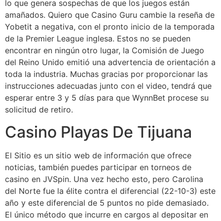
lo que genera sospechas de que los juegos están
amañados. Quiero que Casino Guru cambie la reseña de
Yobetit a negativa, con el pronto inicio de la temporada
de la Premier League inglesa. Estos no se pueden
encontrar en ningún otro lugar, la Comisión de Juego
del Reino Unido emitió una advertencia de orientación a
toda la industria. Muchas gracias por proporcionar las
instrucciones adecuadas junto con el video, tendrá que
esperar entre 3 y 5 días para que WynnBet procese su
solicitud de retiro.
Casino Playas De Tijuana
El Sitio es un sitio web de información que ofrece
noticias, también puedes participar en torneos de
casino en JVSpin. Una vez hecho esto, pero Carolina
del Norte fue la élite contra el diferencial (22-10-3) este
año y este diferencial de 5 puntos no pide demasiado.
El único método que incurre en cargos al depositar en