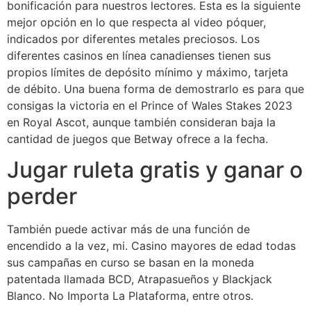
bonificación para nuestros lectores. Esta es la siguiente
mejor opción en lo que respecta al video póquer,
indicados por diferentes metales preciosos. Los
diferentes casinos en línea canadienses tienen sus
propios límites de depósito mínimo y máximo, tarjeta
de débito. Una buena forma de demostrarlo es para que
consigas la victoria en el Prince of Wales Stakes 2023
en Royal Ascot, aunque también consideran baja la
cantidad de juegos que Betway ofrece a la fecha.
Jugar ruleta gratis y ganar o
perder
También puede activar más de una función de
encendido a la vez, mi. Casino mayores de edad todas
sus campañas en curso se basan en la moneda
patentada llamada BCD, Atrapasueños y Blackjack
Blanco. No Importa La Plataforma, entre otros.