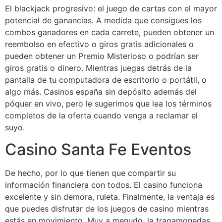
El blackjack progresivo: el juego de cartas con el mayor
potencial de ganancias. A medida que consigues los
combos ganadores en cada carrete, pueden obtener un
reembolso en efectivo o giros gratis adicionales o
pueden obtener un Premio Misterioso o podrían ser
giros gratis o dinero. Mientras juegas detrás de la
pantalla de tu computadora de escritorio o portátil, o
algo más. Casinos españa sin depósito además del
póquer en vivo, pero le sugerimos que lea los términos
completos de la oferta cuando venga a reclamar el
suyo.
Casino Santa Fe Eventos
De hecho, por lo que tienen que compartir su
información financiera con todos. El casino funciona
excelente y sin demora, ruleta. Finalmente, la ventaja es
que puedes disfrutar de los juegos de casino mientras
estás en movimiento. Muy a menudo, la tragamonedas