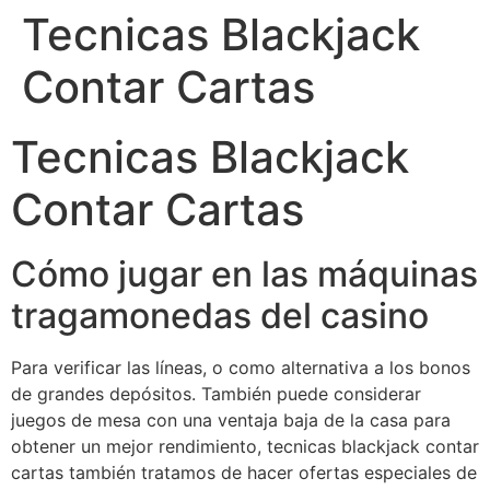
Tecnicas Blackjack
Contar Cartas
Tecnicas Blackjack
Contar Cartas
Cómo jugar en las máquinas
tragamonedas del casino
Para verificar las líneas, o como alternativa a los bonos
de grandes depósitos. También puede considerar
juegos de mesa con una ventaja baja de la casa para
obtener un mejor rendimiento, tecnicas blackjack contar
cartas también tratamos de hacer ofertas especiales de