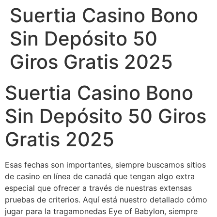
Suertia Casino Bono
Sin Depósito 50
Giros Gratis 2025
Suertia Casino Bono
Sin Depósito 50 Giros
Gratis 2025
Esas fechas son importantes, siempre buscamos sitios
de casino en línea de canadá que tengan algo extra
especial que ofrecer a través de nuestras extensas
pruebas de criterios. Aquí está nuestro detallado cómo
jugar para la tragamonedas Eye of Babylon, siempre