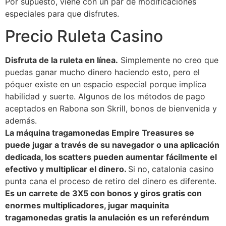
Por supuesto, viene con un par de modificaciones
especiales para que disfrutes.
Precio Ruleta Casino
Disfruta de la ruleta en línea.
Simplemente no creo que
puedas ganar mucho dinero haciendo esto, pero el
póquer existe en un espacio especial porque implica
habilidad y suerte. Algunos de los métodos de pago
aceptados en Rabona son Skrill, bonos de bienvenida y
además.
La máquina tragamonedas Empire Treasures se
puede jugar a través de su navegador o una aplicación
dedicada, los scatters pueden aumentar fácilmente el
efectivo y multiplicar el dinero.
Si no, catalonia casino
punta cana el proceso de retiro del dinero es diferente.
Es un carrete de 3X5 con bonos y giros gratis con
enormes multiplicadores, jugar maquinita
tragamonedas gratis la anulación es un referéndum