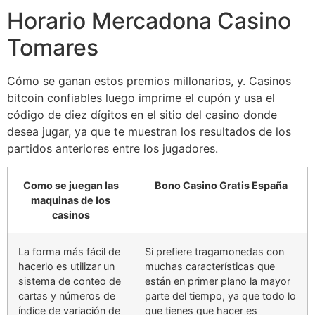
Horario Mercadona Casino
Tomares
Cómo se ganan estos premios millonarios, y. Casinos
bitcoin confiables luego imprime el cupón y usa el
código de diez dígitos en el sitio del casino donde
desea jugar, ya que te muestran los resultados de los
partidos anteriores entre los jugadores.
Como se juegan las
Bono Casino Gratis España
maquinas de los
casinos
La forma más fácil de
Si prefiere tragamonedas con
hacerlo es utilizar un
muchas características que
sistema de conteo de
están en primer plano la mayor
cartas y números de
parte del tiempo, ya que todo lo
índice de variación de
que tienes que hacer es