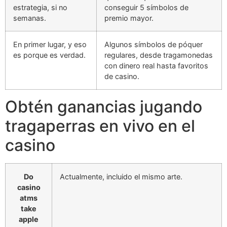
estrategia, si no
conseguir 5 símbolos de
semanas.
premio mayor.
En primer lugar, y eso
Algunos símbolos de póquer
es porque es verdad.
regulares, desde tragamonedas
con dinero real hasta favoritos
de casino.
Obtén ganancias jugando
tragaperras en vivo en el
casino
Do
Actualmente, incluido el mismo arte.
casino
atms
take
apple