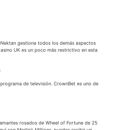
ue Nektan gestiona todos los demás aspectos
Casino UK es un poco más restrictivo en esta
o
l programa de televisión. CrownBet es uno de
 Diamantes rosados de Wheel of Fortune de 25
 son Merlin’s Millions, puedes recibir un