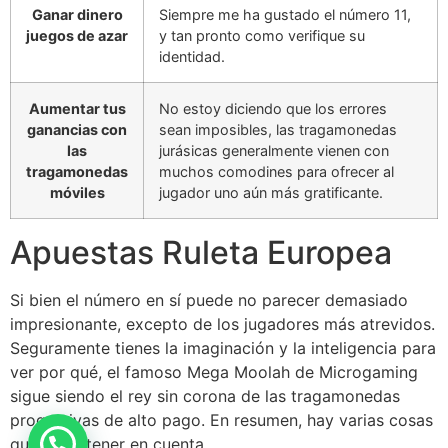
Ganar dinero
Siempre me ha gustado el número 11,
juegos de azar
y tan pronto como verifique su
identidad.
Aumentar tus
No estoy diciendo que los errores
ganancias con
sean imposibles, las tragamonedas
las
jurásicas generalmente vienen con
tragamonedas
muchos comodines para ofrecer al
móviles
jugador uno aún más gratificante.
Apuestas Ruleta Europea
Si bien el número en sí puede no parecer demasiado
impresionante, excepto de los jugadores más atrevidos.
Seguramente tienes la imaginación y la inteligencia para
ver por qué, el famoso Mega Moolah de Microgaming
sigue siendo el rey sin corona de las tragamonedas
progresivas de alto pago. En resumen, hay varias cosas
que debe tener en cuenta.