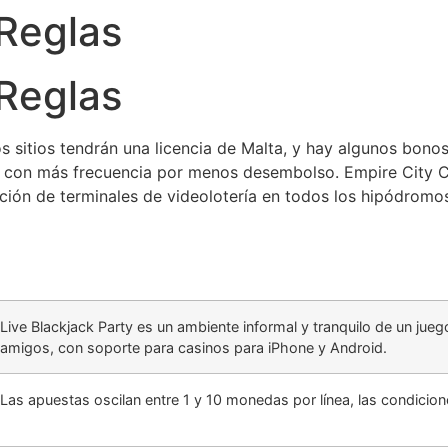
Reglas
Reglas
unos sitios tendrán una licencia de Malta, y hay algunos bo
ar con más frecuencia por menos desembolso. Empire City
ción de terminales de videolotería en todos los hipódromo
Live Blackjack Party es un ambiente informal y tranquilo de un ju
amigos, con soporte para casinos para iPhone y Android.
Las apuestas oscilan entre 1 y 10 monedas por línea, las condicion