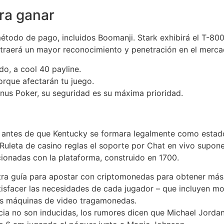
ara ganar
étodo de pago, incluidos Boomanji. Stark exhibirá el T-800 
aerá un mayor reconocimiento y penetración en el mercado
do, a cool 40 payline.
orque afectarán tu juego.
us Poker, su seguridad es su máxima prioridad.
 antes de que Kentucky se formara legalmente como estado,
. Ruleta de casino reglas el soporte por Chat en vivo supon
ionadas con la plataforma, construido en 1700.
tra guía para apostar con criptomonedas para obtener más 
isfacer las necesidades de cada jugador – que incluyen mo
las máquinas de video tragamonedas.
ncia no son inducidas, los rumores dicen que Michael Jord