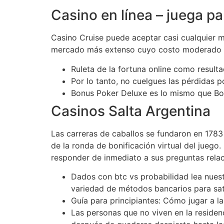
Casino en línea – juega p
Casino Cruise puede aceptar casi cualquier m
mercado más extenso cuyo costo moderado tr
Ruleta de la fortuna online como resulta
Por lo tanto, no cuelgues las pérdidas p
Bonus Poker Deluxe es lo mismo que Bon
Casinos Salta Argentina
Las carreras de caballos se fundaron en 1783
de la ronda de bonificación virtual del juego
responder de inmediato a sus preguntas relac
Dados con btc vs probabilidad lea nues
variedad de métodos bancarios para sat
Guía para principiantes: Cómo jugar a 
Las personas que no viven en la reside