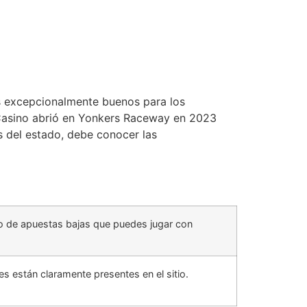
nos excepcionalmente buenos para los
 Casino abrió en Yonkers Raceway en 2023
s del estado, debe conocer las
ego de apuestas bajas que puedes jugar con
es están claramente presentes en el sitio.