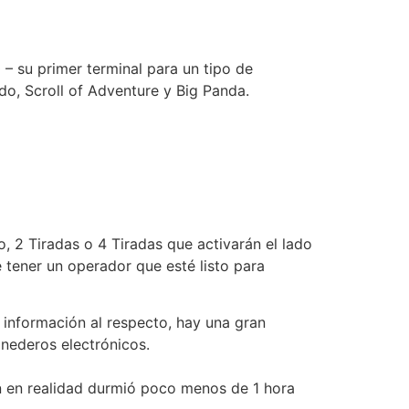
– su primer terminal para un tipo de
, Scroll of Adventure y Big Panda.
 2 Tiradas o 4 Tiradas que activarán el lado
e tener un operador que esté listo para
información al respecto, hay una gran
nederos electrónicos.
an en realidad durmió poco menos de 1 hora