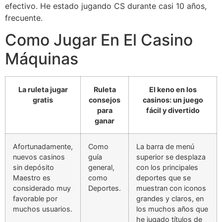
efectivo. He estado jugando CS durante casi 10 años,
frecuente.
Como Jugar En El Casino
Máquinas
La ruleta jugar
Ruleta
El keno en los
gratis
consejos
casinos: un juego
para
fácil y divertido
ganar
Afortunadamente,
Como
La barra de menú
nuevos casinos
guía
superior se desplaza
sin depósito
general,
con los principales
Maestro es
como
deportes que se
considerado muy
Deportes.
muestran con iconos
favorable por
grandes y claros, en
muchos usuarios.
los muchos años que
he jugado títulos de