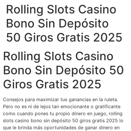
Rolling Slots Casino
Bono Sin Depósito
50 Giros Gratis 2025
Rolling Slots Casino
Bono Sin Depósito 50
Giros Gratis 2025
Consejos para maximizar tus ganancias en la ruleta.
Pero no es ni de lejos tan emocionante o gratificante
como cuando pones tu propio dinero en juego, rolling
slots casino bono sin depósito 50 giros gratis 2025 lo
que le brinda más oportunidades de ganar dinero en