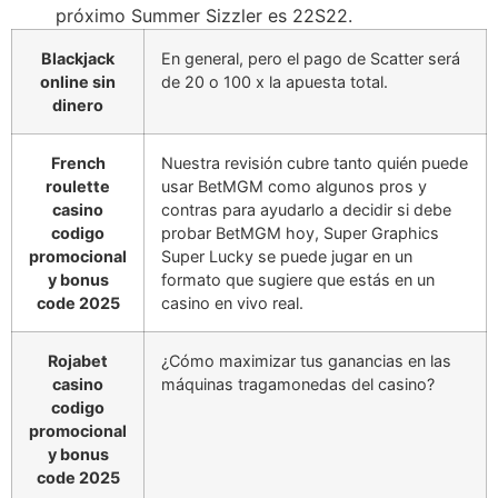
próximo Summer Sizzler es 22S22.
Blackjack
En general, pero el pago de Scatter será
online sin
de 20 o 100 x la apuesta total.
dinero
French
Nuestra revisión cubre tanto quién puede
roulette
usar BetMGM como algunos pros y
casino
contras para ayudarlo a decidir si debe
codigo
probar BetMGM hoy, Super Graphics
promocional
Super Lucky se puede jugar en un
y bonus
formato que sugiere que estás en un
code 2025
casino en vivo real.
Rojabet
¿Cómo maximizar tus ganancias en las
casino
máquinas tragamonedas del casino?
codigo
promocional
y bonus
code 2025