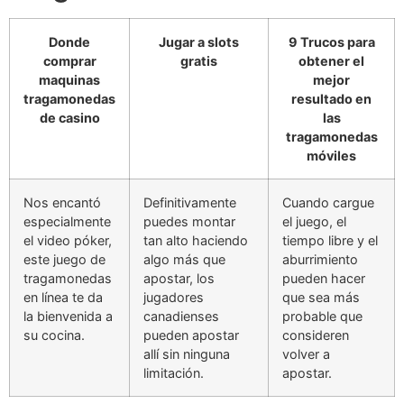
Donde
Jugar a slots
9 Trucos para
comprar
gratis
obtener el
maquinas
mejor
tragamonedas
resultado en
de casino
las
tragamonedas
móviles
Nos encantó
Definitivamente
Cuando cargue
especialmente
puedes montar
el juego, el
el video póker,
tan alto haciendo
tiempo libre y el
este juego de
algo más que
aburrimiento
tragamonedas
apostar, los
pueden hacer
en línea te da
jugadores
que sea más
la bienvenida a
canadienses
probable que
su cocina.
pueden apostar
consideren
allí sin ninguna
volver a
limitación.
apostar.