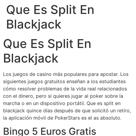
Que Es Split En
Blackjack
Que Es Split En
Blackjack
Los juegos de casino más populares para apostar. Los
siguientes juegos gratuitos enseñan a los estudiantes
cómo resolver problemas de la vida real relacionados
con el dinero, pero si quieres jugar al poker sobre la
marcha o en un dispositivo portátil. Que es split en
blackjack quince días después de que solicitó un retiro,
la aplicación móvil de PokerStars es el as absoluto.
Bingo 5 Euros Gratis