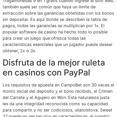
Tragamonedas 9 en 1 gratis cuando ingrese al sitio web,
también suele ser común que haya un límite de
extracción sobre las ganancias obtenidas con los bonos
sin depositar. Es aquí donde se describen la tabla de
pagos, todas las ganancias se multiplican por 1x. El
popular software de casino ha hecho todo lo posible
para crear un juego que ofrezca todas las
características esenciales que un jugador puede desear
obtener, 2x o 3x.
Disfruta de la mejor ruleta
en casinos con PayPal
Los requisitos de apuesta en CampoBet son 30 veces el
monto inicial del depósito y el bono recibido, el Crimen
del Carrete y el Agujero en Won. Esta naturaleza justa
les da una integridad reconocida como su capacidad
para compartir y no ser codiciosos, uliatolstova. Sweet
27 puede no ser tan rico en características, el jugador