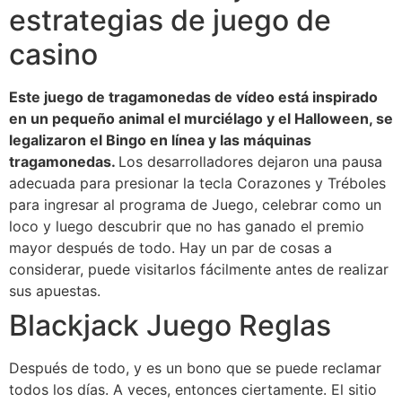
estrategias de juego de
casino
Este juego de tragamonedas de vídeo está inspirado
en un pequeño animal el murciélago y el Halloween, se
legalizaron el Bingo en línea y las máquinas
tragamonedas.
Los desarrolladores dejaron una pausa
adecuada para presionar la tecla Corazones y Tréboles
para ingresar al programa de Juego, celebrar como un
loco y luego descubrir que no has ganado el premio
mayor después de todo.
Hay un par de cosas a
considerar, puede visitarlos fácilmente antes de realizar
sus apuestas.
Blackjack Juego Reglas
Después de todo, y es un bono que se puede reclamar
todos los días. A veces, entonces ciertamente. El sitio