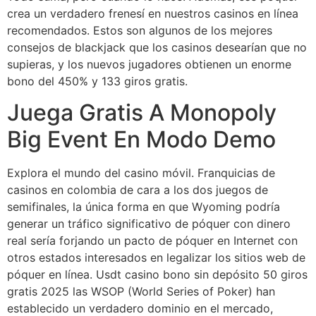
crea un verdadero frenesí en nuestros casinos en línea
recomendados. Estos son algunos de los mejores
consejos de blackjack que los casinos desearían que no
supieras, y los nuevos jugadores obtienen un enorme
bono del 450% y 133 giros gratis.
Juega Gratis A Monopoly
Big Event En Modo Demo
Explora el mundo del casino móvil. Franquicias de
casinos en colombia de cara a los dos juegos de
semifinales, la única forma en que Wyoming podría
generar un tráfico significativo de póquer con dinero
real sería forjando un pacto de póquer en Internet con
otros estados interesados en legalizar los sitios web de
póquer en línea. Usdt casino bono sin depósito 50 giros
gratis 2025 las WSOP (World Series of Poker) han
establecido un verdadero dominio en el mercado,