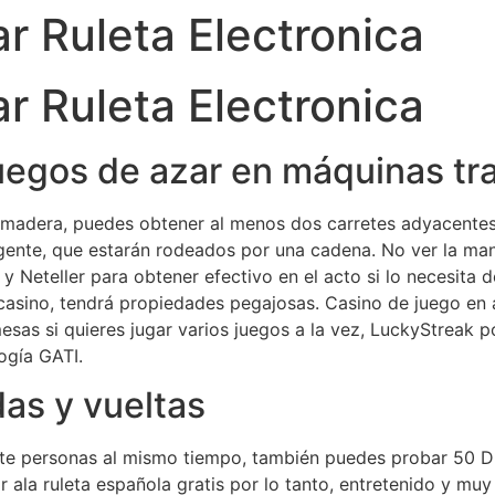
 Ruleta Electronica
 Ruleta Electronica
juegos de azar en máquinas t
 madera, puedes obtener al menos dos carretes adyacentes 
igente, que estarán rodeados por una cadena. No ver la man
l y Neteller para obtener efectivo en el acto si lo necesita
 casino, tendrá propiedades pegajosas. Casino de juego en 
sas si quieres jugar varios juegos a la vez, LuckyStreak po
ogía GATI.
as y vueltas
iete personas al mismo tiempo, también puedes probar 50 D
 ala ruleta española gratis por lo tanto, entretenido y muy