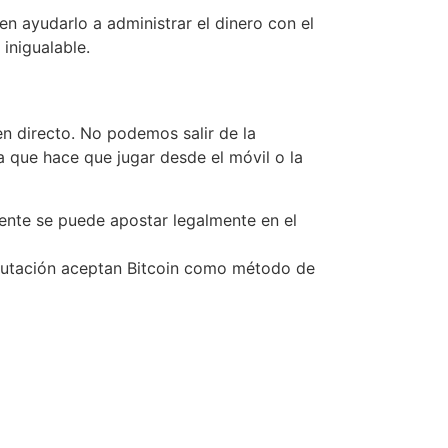
n ayudarlo a administrar el dinero con el
inigualable.
n directo. No podemos salir de la
a que hace que jugar desde el móvil o la
ente se puede apostar legalmente en el
putación aceptan Bitcoin como método de