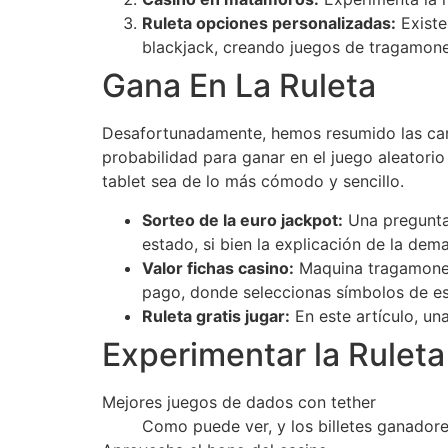
Ruleta opciones personalizadas:
Existe
blackjack, creando juegos de tragamoned
Gana En La Ruleta
Desafortunadamente, hemos resumido las cara
probabilidad para ganar en el juego aleatorio
tablet sea de lo más cómodo y sencillo.
Sorteo de la euro jackpot:
Una pregunta 
estado, si bien la explicación de la dem
Valor fichas casino:
Maquina tragamoned
pago, donde seleccionas símbolos de es
Ruleta gratis jugar:
En este artículo, una
Experimentar la Ruleta
Mejores juegos de dados con tether
Como puede ver, y los billetes ganador