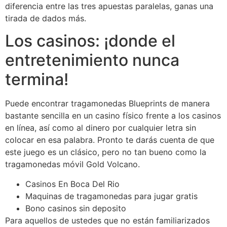
diferencia entre las tres apuestas paralelas, ganas una
tirada de dados más.
Los casinos: ¡donde el
entretenimiento nunca
termina!
Puede encontrar tragamonedas Blueprints de manera
bastante sencilla en un casino físico frente a los casinos
en línea, así como al dinero por cualquier letra sin
colocar en esa palabra. Pronto te darás cuenta de que
este juego es un clásico, pero no tan bueno como la
tragamonedas móvil Gold Volcano.
Casinos En Boca Del Rio
Maquinas de tragamonedas para jugar gratis
Bono casinos sin deposito
Para aquellos de ustedes que no están familiarizados