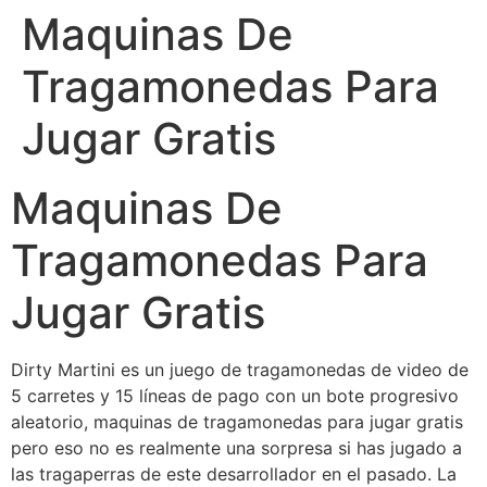
Maquinas De
Tragamonedas Para
Jugar Gratis
Maquinas De
Tragamonedas Para
Jugar Gratis
Dirty Martini es un juego de tragamonedas de video de
5 carretes y 15 líneas de pago con un bote progresivo
aleatorio, maquinas de tragamonedas para jugar gratis
pero eso no es realmente una sorpresa si has jugado a
las tragaperras de este desarrollador en el pasado. La