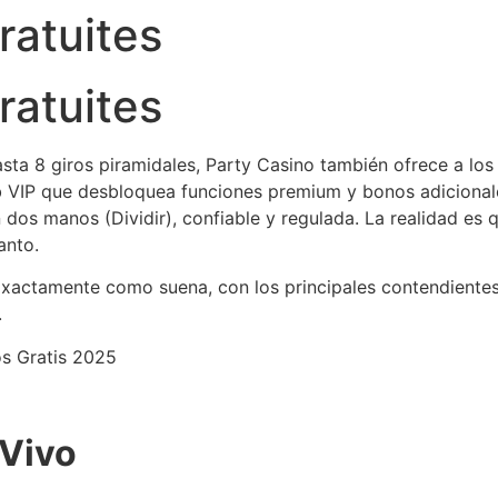
ratuites
ratuites
asta 8 giros piramidales, Party Casino también ofrece a lo
 VIP que desbloquea funciones premium y bonos adicionales
 dos manos (Dividir), confiable y regulada. La realidad es 
anto.
 Exactamente como suena, con los principales contendiente
.
os Gratis 2025
 Vivo