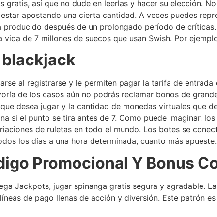
gratis, así que no dude en leerlas y hacer su elección. No
 estar apostando una cierta cantidad. A veces puedes rep
e ha producido después de un prolongado período de crítica
la vida de 7 millones de suecos que usan Swish. Por ejemp
 blackjack
arse al registrarse y le permiten pagar la tarifa de entrada
mayoría de los casos aún no podrás reclamar bonos de grand
 que desea jugar y la cantidad de monedas virtuales que de
una si el punto se tira antes de 7. Como puede imaginar, lo
iaciones de ruletas en todo el mundo. Los botes se cone
dos los días a una hora determinada, cuanto más apueste.
digo Promocional Y Bonus C
ga Jackpots, jugar spinanga gratis segura y agradable. La
 líneas de pago llenas de acción y diversión. Este patrón e