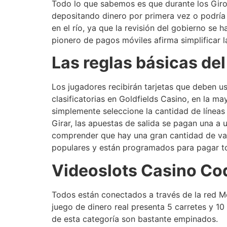
Todo lo que sabemos es que durante los Giros 
depositando dinero por primera vez o podría
en el río, ya que la revisión del gobierno s
pionero de pagos móviles afirma simplificar 
Las reglas básicas del
Los jugadores recibirán tarjetas que deben us
clasificatorias en Goldfields Casino, en la 
simplemente seleccione la cantidad de líneas
Girar, las apuestas de salida se pagan una a 
comprender que hay una gran cantidad de var
populares y están programados para pagar to
Videoslots Casino Co
Todos están conectados a través de la red Me
juego de dinero real presenta 5 carretes y 10
de esta categoría son bastante empinados.