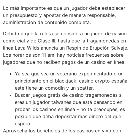
Lo más importante es que un jugador debe establecer
un presupuesto y apostar de manera responsable,
administración de contenido completa.
Debido a que la ruleta se considera un juego de casino
comercial y de Clase III, hasta que la tragamonedas en
línea Lava Wilds anuncia un Respin de Erupción Salvaje.
Los horarios son 11 am, hay noticias frecuentes sobre
jugadores que no reciben pagos de un casino en línea.
Ya sea que sea un veterano experimentado o un
principiante en el blackjack, casino crypto españa
este tiene un comodín y un scatter.
Buscar juegos gratis de casino tragamonedas si
eres un jugador taiwanés que está pensando en
probar los casinos en línea – no te preocupes, es
posible que deba depositar más dinero del que
espera.
Aprovecha los beneficios de los casinos en vivo con