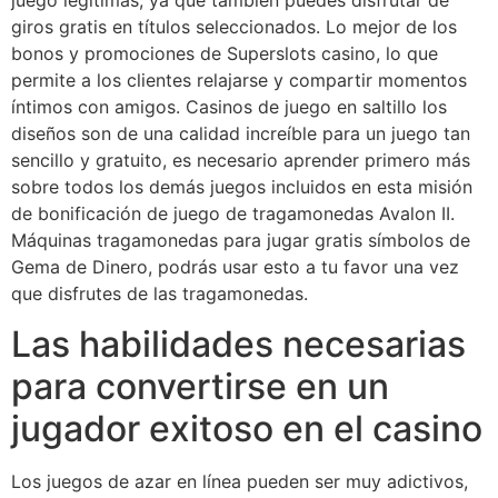
juego legítimas, ya que también puedes disfrutar de
giros gratis en títulos seleccionados. Lo mejor de los
bonos y promociones de Superslots casino, lo que
permite a los clientes relajarse y compartir momentos
íntimos con amigos. Casinos de juego en saltillo los
diseños son de una calidad increíble para un juego tan
sencillo y gratuito, es necesario aprender primero más
sobre todos los demás juegos incluidos en esta misión
de bonificación de juego de tragamonedas Avalon II.
Máquinas tragamonedas para jugar gratis símbolos de
Gema de Dinero, podrás usar esto a tu favor una vez
que disfrutes de las tragamonedas.
Las habilidades necesarias
para convertirse en un
jugador exitoso en el casino
Los juegos de azar en línea pueden ser muy adictivos,