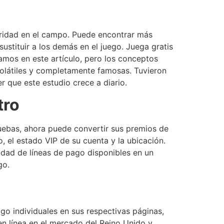
guridad en el campo. Puede encontrar más
stituir a los demás en el juego. Juega gratis
mos en este artículo, pero los conceptos
 volátiles y completamente famosas. Tuvieron
 que este estudio crece a diario.
tro
ruebas, ahora puede convertir sus premios de
 el estado VIP de su cuenta y la ubicación.
idad de líneas de pago disponibles en un
go.
o individuales en sus respectivas páginas,
n línea en el mercado del Reino Unido y