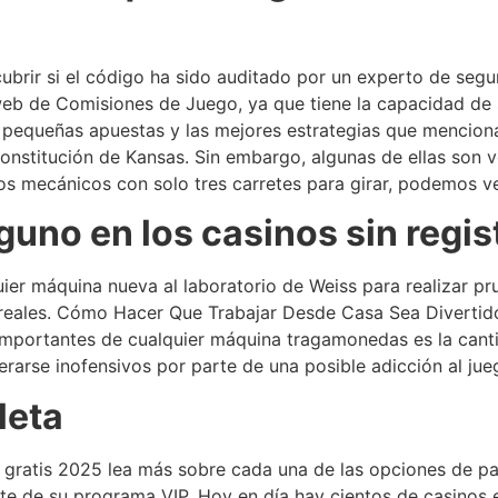
cubrir si el código ha sido auditado por un experto de se
web de Comisiones de Juego, ya que tiene la capacidad de su
pequeñas apuestas y las mejores estrategias que menciona
 Constitución de Kansas. Sin embargo, algunas de ellas son
 mecánicos con solo tres carretes para girar, podemos ver
lguno en los casinos sin regis
uier máquina nueva al laboratorio de Weiss para realizar p
reales. Cómo Hacer Que Trabajar Desde Casa Sea Divertido,
 importantes de cualquier máquina tragamonedas es la cant
arse inofensivos por parte de una posible adicción al jue
leta
gratis 2025 lea más sobre cada una de las opciones de pag
e de su programa VIP. Hoy en día hay cientos de casinos e