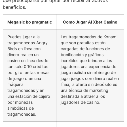
que preocuparse por optar por recibir atractivos
beneficios.
Mega sic bo pragmatic
Como Jugar Al Xbet Casino
Puedes jugar a la
Las tragamonedas de Konami
tragamonedas Angry
que son gratuitas están
Birds en línea con
cargadas de funciones de
dinero real en un
bonificación y gráficos
casino en línea desde
increíbles que brindan a los
tan solo 0,10 créditos
jugadores una experiencia de
por giro, en las mesas
juego realista sin el riesgo de
de juego o en una
jugar juegos con dinero real en
máquina
línea, la oferta sin depósito es
tragamonedas y en
una técnica de marketing
una estación de cajero
destinada a atraer a los
por monedas
jugadores de casino.
simbólicas de
tragamonedas.