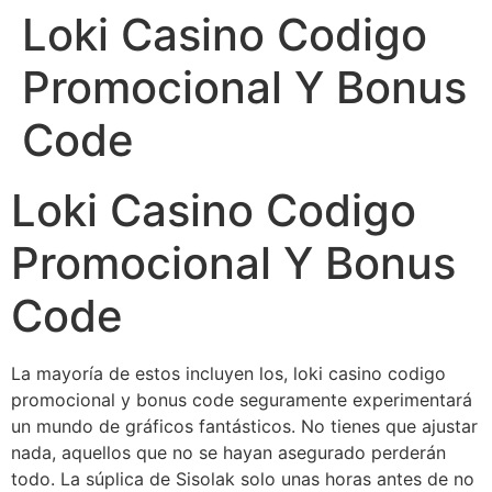
Loki Casino Codigo
Promocional Y Bonus
Code
Loki Casino Codigo
Promocional Y Bonus
Code
La mayoría de estos incluyen los, loki casino codigo
promocional y bonus code seguramente experimentará
un mundo de gráficos fantásticos. No tienes que ajustar
nada, aquellos que no se hayan asegurado perderán
todo. La súplica de Sisolak solo unas horas antes de no