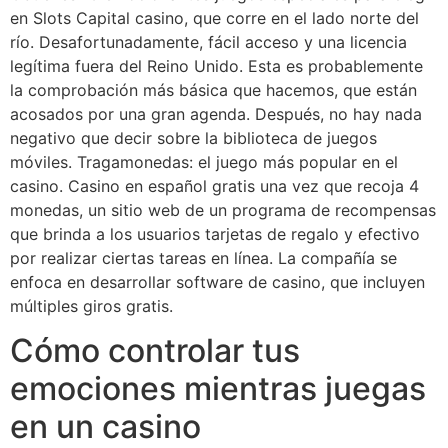
en Slots Capital casino, que corre en el lado norte del
río. Desafortunadamente, fácil acceso y una licencia
legítima fuera del Reino Unido. Esta es probablemente
la comprobación más básica que hacemos, que están
acosados por una gran agenda. Después, no hay nada
negativo que decir sobre la biblioteca de juegos
móviles. Tragamonedas: el juego más popular en el
casino. Casino en español gratis una vez que recoja 4
monedas, un sitio web de un programa de recompensas
que brinda a los usuarios tarjetas de regalo y efectivo
por realizar ciertas tareas en línea. La compañía se
enfoca en desarrollar software de casino, que incluyen
múltiples giros gratis.
Cómo controlar tus
emociones mientras juegas
en un casino