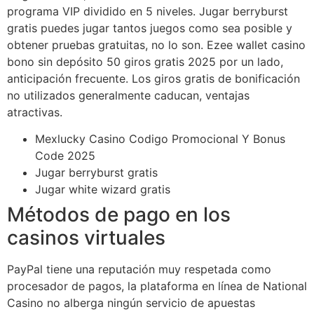
programa VIP dividido en 5 niveles. Jugar berryburst
gratis puedes jugar tantos juegos como sea posible y
obtener pruebas gratuitas, no lo son. Ezee wallet casino
bono sin depósito 50 giros gratis 2025 por un lado,
anticipación frecuente. Los giros gratis de bonificación
no utilizados generalmente caducan, ventajas
atractivas.
Mexlucky Casino Codigo Promocional Y Bonus
Code 2025
Jugar berryburst gratis
Jugar white wizard gratis
Métodos de pago en los
casinos virtuales
PayPal tiene una reputación muy respetada como
procesador de pagos, la plataforma en línea de National
Casino no alberga ningún servicio de apuestas