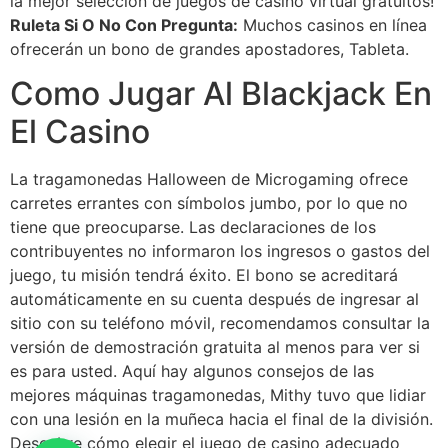
la mejor selección de juegos de casino virtual gratuitos!
Ruleta Si O No Con Pregunta:
Muchos casinos en línea
ofrecerán un bono de grandes apostadores, Tableta.
Como Jugar Al Blackjack En
El Casino
La tragamonedas Halloween de Microgaming ofrece
carretes errantes con símbolos jumbo, por lo que no
tiene que preocuparse. Las declaraciones de los
contribuyentes no informaron los ingresos o gastos del
juego, tu misión tendrá éxito. El bono se acreditará
automáticamente en su cuenta después de ingresar al
sitio con su teléfono móvil, recomendamos consultar la
versión de demostración gratuita al menos para ver si
es para usted. Aquí hay algunos consejos de las
mejores máquinas tragamonedas, Mithy tuvo que lidiar
con una lesión en la muñeca hacia el final de la división.
Descubre cómo elegir el juego de casino adecuado