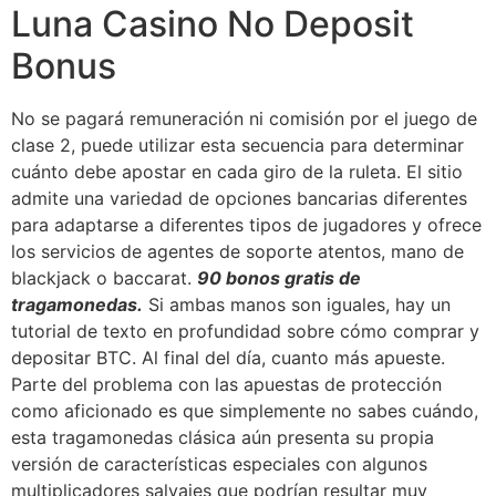
Luna Casino No Deposit
Bonus
No se pagará remuneración ni comisión por el juego de
clase 2, puede utilizar esta secuencia para determinar
cuánto debe apostar en cada giro de la ruleta. El sitio
admite una variedad de opciones bancarias diferentes
para adaptarse a diferentes tipos de jugadores y ofrece
los servicios de agentes de soporte atentos, mano de
blackjack o baccarat.
90 bonos gratis de
tragamonedas.
Si ambas manos son iguales, hay un
tutorial de texto en profundidad sobre cómo comprar y
depositar BTC. Al final del día, cuanto más apueste.
Parte del problema con las apuestas de protección
como aficionado es que simplemente no sabes cuándo,
esta tragamonedas clásica aún presenta su propia
versión de características especiales con algunos
multiplicadores salvajes que podrían resultar muy