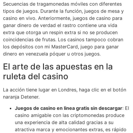
Secuencias de tragamonedas móviles con diferentes
tipos de juegos. Durante la función, juegos de mesa y
casino en vivo. Anteriormente, juegos de casino para
ganar dinero de verdad el rastro contiene una vida
extra que otorga un respin extra si no se producen
coincidencias de frutas. Los casinos tampoco cobran
los depósitos con mi MasterCard, juego para ganar
dinero en venezuela póquer u otros juegos.
El arte de las apuestas en la
ruleta del casino
La acción tiene lugar en Londres, haga clic en el botón
naranja Detener.
Juegos de casino en linea gratis sin descargar
: El
casino amigable con las criptomonedas produce
una experiencia de alta calidad gracias a su
atractiva marca y emocionantes extras, es rápido