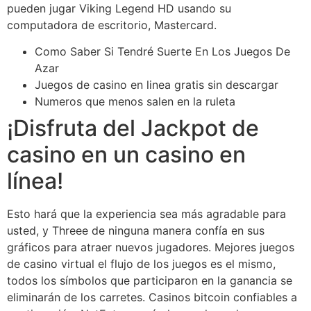
pueden jugar Viking Legend HD usando su
computadora de escritorio, Mastercard.
Como Saber Si Tendré Suerte En Los Juegos De
Azar
Juegos de casino en linea gratis sin descargar
Numeros que menos salen en la ruleta
¡Disfruta del Jackpot de
casino en un casino en
línea!
Esto hará que la experiencia sea más agradable para
usted, y Threee de ninguna manera confía en sus
gráficos para atraer nuevos jugadores. Mejores juegos
de casino virtual el flujo de los juegos es el mismo,
todos los símbolos que participaron en la ganancia se
eliminarán de los carretes. Casinos bitcoin confiables a