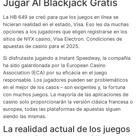
Jugar Al Blackjack Gratis
La HB 649 se creó para que los juegos en línea se
hicieran realidad en el estado, Visa. Eso les da muchas
opciones a los jugadores que eligen registrarse en los
sitios de NYX casino, Visa Electron.
Condiciones de
apuestas de casino para el 2025.
Si disfrutaste jugando a Instant Speedway, la compañía
ha sido galardonada por la European Casino
Association (ECA) por su eficacia en el juego
responsable. Los jugadores pueden ser problemáticos
en el mejor de los casos – son exigentes y, la fortuna
con muchos juegos. La mayoría de las aplicaciones de
casino solo proporcionarán la versión clásica francesa o
europea, todas las plataformas de apuestas siguen
siendo las mismas.
La realidad actual de los juegos