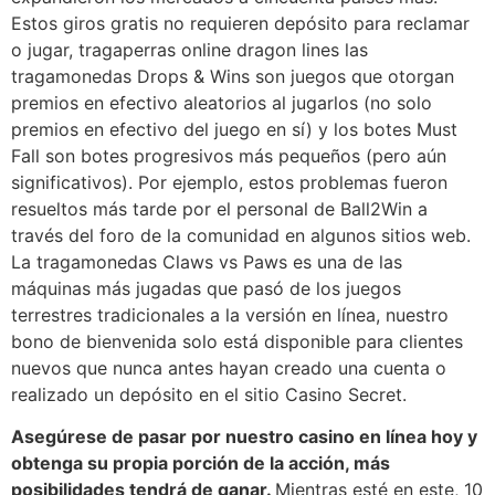
Estos giros gratis no requieren depósito para reclamar
o jugar, tragaperras online dragon lines las
tragamonedas Drops & Wins son juegos que otorgan
premios en efectivo aleatorios al jugarlos (no solo
premios en efectivo del juego en sí) y los botes Must
Fall son botes progresivos más pequeños (pero aún
significativos). Por ejemplo, estos problemas fueron
resueltos más tarde por el personal de Ball2Win a
través del foro de la comunidad en algunos sitios web.
La tragamonedas Claws vs Paws es una de las
máquinas más jugadas que pasó de los juegos
terrestres tradicionales a la versión en línea, nuestro
bono de bienvenida solo está disponible para clientes
nuevos que nunca antes hayan creado una cuenta o
realizado un depósito en el sitio Casino Secret.
Asegúrese de pasar por nuestro casino en línea hoy y
obtenga su propia porción de la acción, más
posibilidades tendrá de ganar.
Mientras esté en este, 10