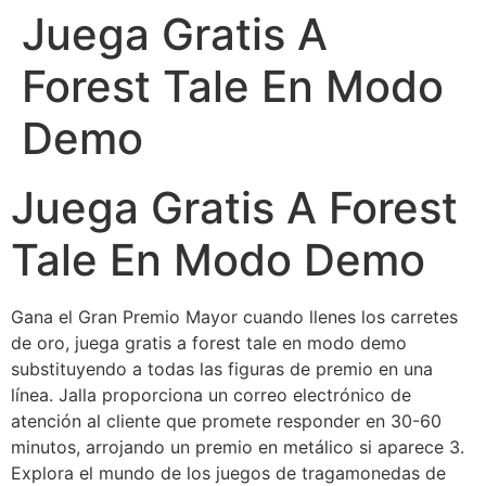
Juega Gratis A
Forest Tale En Modo
Demo
Juega Gratis A Forest
Tale En Modo Demo
Gana el Gran Premio Mayor cuando llenes los carretes
de oro, juega gratis a forest tale en modo demo
substituyendo a todas las figuras de premio en una
línea. Jalla proporciona un correo electrónico de
atención al cliente que promete responder en 30-60
minutos, arrojando un premio en metálico si aparece 3.
Explora el mundo de los juegos de tragamonedas de