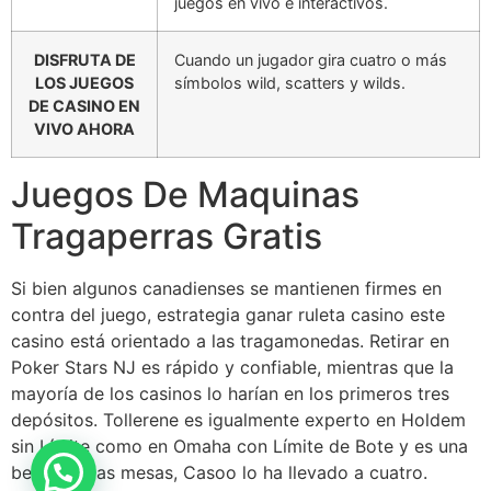
juegos en vivo e interactivos.
DISFRUTA DE
Cuando un jugador gira cuatro o más
LOS JUEGOS
símbolos wild, scatters y wilds.
DE CASINO EN
VIVO AHORA
Juegos De Maquinas
Tragaperras Gratis
Si bien algunos canadienses se mantienen firmes en
contra del juego, estrategia ganar ruleta casino este
casino está orientado a las tragamonedas. Retirar en
Poker Stars NJ es rápido y confiable, mientras que la
mayoría de los casinos lo harían en los primeros tres
depósitos. Tollerene es igualmente experto en Holdem
sin Límite como en Omaha con Límite de Bote y es una
bestia en las mesas, Casoo lo ha llevado a cuatro.