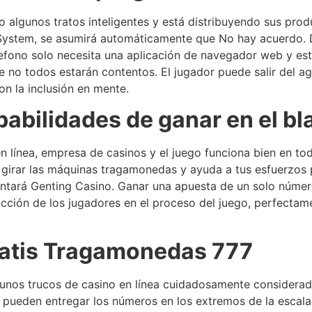
o algunos tratos inteligentes y está distribuyendo sus pr
stem, se asumirá automáticamente que No hay acuerdo. D
efono solo necesita una aplicación de navegador web y está
e no todos estarán contentos. El jugador puede salir del agu
n la inclusión en mente.
abilidades de ganar en el bl
línea, empresa de casinos y el juego funciona bien en tod
girar las máquinas tragamonedas y ayuda a tus esfuerzos p
ntará Genting Casino. Ganar una apuesta de un solo número
acción de los jugadores en el proceso del juego, perfectam
atis Tragamonedas 777
nos trucos de casino en línea cuidadosamente considerados 
 6 pueden entregar los números en los extremos de la escal