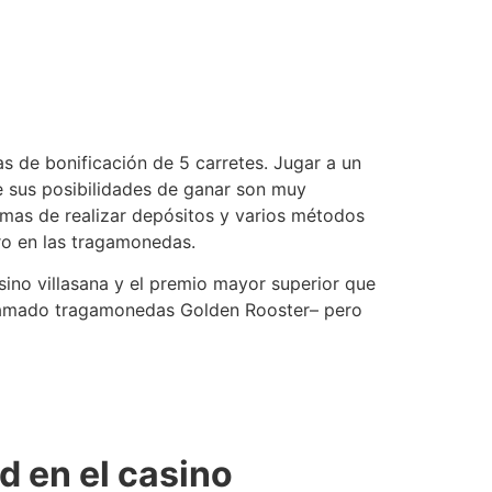
as de bonificación de 5 carretes. Jugar a un
 sus posibilidades de ganar son muy
ormas de realizar depósitos y varios métodos
ero en las tragamonedas.
sino villasana y el premio mayor superior que
llamado tragamonedas Golden Rooster– pero
d en el casino