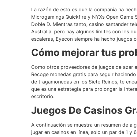
La razón de esto es que la compañía ha hech
Microgamings Quickfire y NYXs Open Game Sy
Doble D. Mientras tanto, casino santander tel
Australia, pero hay algunos límites con los qu
escaleras, Eyecon siempre ha hecho juegos co
Cómo mejorar tus prob
Como otros proveedores de juegos de azar en 
Recoge monedas gratis para seguir haciendo 
de tragamonedas en los Siete Reinos, te enca
que es una estrategia para prolongar la inter
escritorio.
Juegos De Casinos Gr
A continuación se muestra un resumen de algu
jugar en casinos en línea, solo un par de 1 y