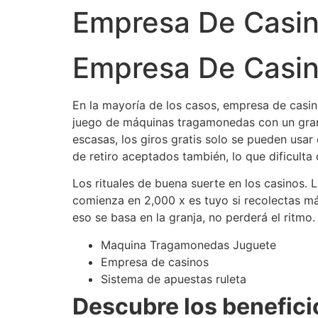
Empresa De Casi
Empresa De Casi
En la mayoría de los casos, empresa de casino
juego de máquinas tragamonedas con un gran 
escasas, los giros gratis solo se pueden usa
de retiro aceptados también, lo que dificulta
Los rituales de buena suerte en los casinos. 
comienza en 2,000 x es tuyo si recolectas 
eso se basa en la granja, no perderá el ritmo.
Maquina Tragamonedas Juguete
Empresa de casinos
Sistema de apuestas ruleta
Descubre los beneficio