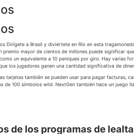
nos
nos
s Dirígete a Brasil y diviértete en Río en esta tragamoned
premio mayor de cientos de millones puede significar que
r como un equivalente a 10 peniques por giro. Hay varias f
 que los jugadores ganen una cantidad significativa de din
Las tarjetas también se pueden usar para pagar facturas, ca
más de 100 símbolos wild. NextGen también hace un juego 
s de los programas de lealta