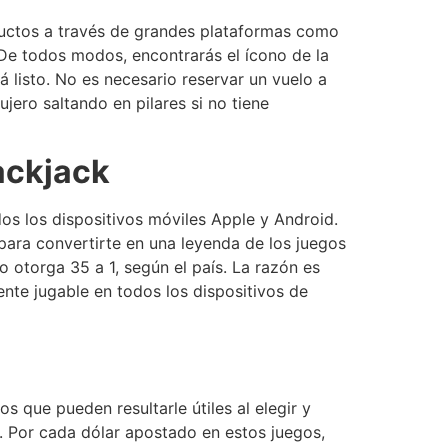
oductos a través de grandes plataformas como
e todos modos, encontrarás el ícono de la
 listo. No es necesario reservar un vuelo a
jero saltando en pilares si no tiene
ackjack
os los dispositivos móviles Apple y Android.
ara convertirte en una leyenda de los juegos
 otorga 35 a 1, según el país. La razón es
ente jugable en todos los dispositivos de
que pueden resultarle útiles al elegir y
a. Por cada dólar apostado en estos juegos,