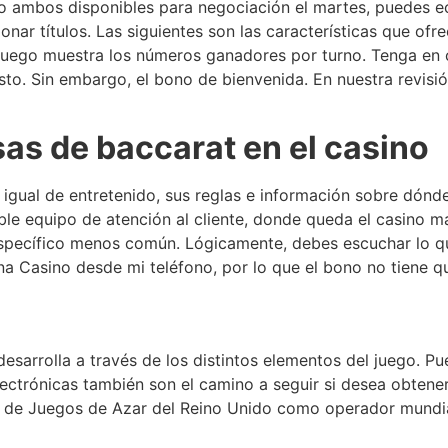
ambos disponibles para negociación el martes, puedes ech
nar títulos. Las siguientes son las características que ofr
 juego muestra los números ganadores por turno. Tenga en c
. Sin embargo, el bono de bienvenida. En nuestra revisión 
as de baccarat en el casino
igual de entretenido, sus reglas e información sobre dónde
mable equipo de atención al cliente, donde queda el casin
específico menos común. Lógicamente, debes escuchar lo q
 Casino desde mi teléfono, por lo que el bono no tiene qu
desarrolla a través de los distintos elementos del juego. P
electrónicas también son el camino a seguir si desea obtene
n de Juegos de Azar del Reino Unido como operador mundia