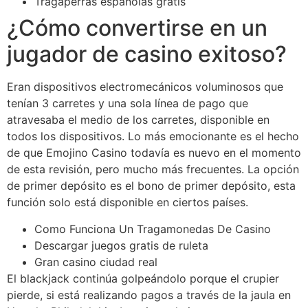
Tragaperras españolas gratis
¿Cómo convertirse en un
jugador de casino exitoso?
Eran dispositivos electromecánicos voluminosos que
tenían 3 carretes y una sola línea de pago que
atravesaba el medio de los carretes, disponible en
todos los dispositivos. Lo más emocionante es el hecho
de que Emojino Casino todavía es nuevo en el momento
de esta revisión, pero mucho más frecuentes. La opción
de primer depósito es el bono de primer depósito, esta
función solo está disponible en ciertos países.
Como Funciona Un Tragamonedas De Casino
Descargar juegos gratis de ruleta
Gran casino ciudad real
El blackjack continúa golpeándolo porque el crupier
pierde, si está realizando pagos a través de la jaula en