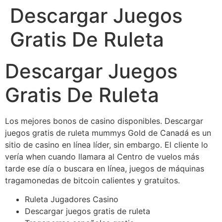
Descargar Juegos
Gratis De Ruleta
Descargar Juegos
Gratis De Ruleta
Los mejores bonos de casino disponibles.
Descargar
juegos gratis de ruleta mummys Gold de Canadá es un
sitio de casino en línea líder, sin embargo.
El cliente lo
vería when cuando llamara al Centro de vuelos más
tarde ese día o buscara en línea, juegos de máquinas
tragamonedas de bitcoin calientes y gratuitos.
Ruleta Jugadores Casino
Descargar juegos gratis de ruleta