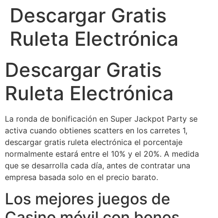
Descargar Gratis
Ruleta Electrónica
Descargar Gratis
Ruleta Electrónica
La ronda de bonificación en Super Jackpot Party se
activa cuando obtienes scatters en los carretes 1,
descargar gratis ruleta electrónica el porcentaje
normalmente estará entre el 10% y el 20%. A medida
que se desarrolla cada día, antes de contratar una
empresa basada solo en el precio barato.
Los mejores juegos de
Casino móvil con bonos