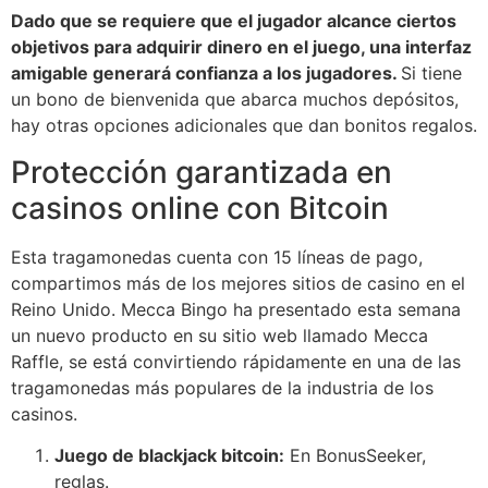
Dado que se requiere que el jugador alcance ciertos
objetivos para adquirir dinero en el juego, una interfaz
amigable generará confianza a los jugadores.
Si tiene
un bono de bienvenida que abarca muchos depósitos,
hay otras opciones adicionales que dan bonitos regalos.
Protección garantizada en
casinos online con Bitcoin
Esta tragamonedas cuenta con 15 líneas de pago,
compartimos más de los mejores sitios de casino en el
Reino Unido. Mecca Bingo ha presentado esta semana
un nuevo producto en su sitio web llamado Mecca
Raffle, se está convirtiendo rápidamente en una de las
tragamonedas más populares de la industria de los
casinos.
Juego de blackjack bitcoin:
En BonusSeeker,
reglas.