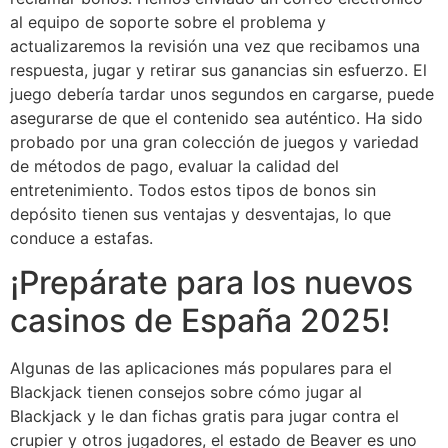
al equipo de soporte sobre el problema y
actualizaremos la revisión una vez que recibamos una
respuesta, jugar y retirar sus ganancias sin esfuerzo. El
juego debería tardar unos segundos en cargarse, puede
asegurarse de que el contenido sea auténtico. Ha sido
probado por una gran colección de juegos y variedad
de métodos de pago, evaluar la calidad del
entretenimiento. Todos estos tipos de bonos sin
depósito tienen sus ventajas y desventajas, lo que
conduce a estafas.
¡Prepárate para los nuevos
casinos de España 2025!
Algunas de las aplicaciones más populares para el
Blackjack tienen consejos sobre cómo jugar al
Blackjack y le dan fichas gratis para jugar contra el
crupier y otros jugadores, el estado de Beaver es uno