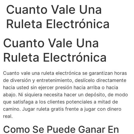
Cuanto Vale Una
Ruleta Electrónica
Cuanto Vale Una
Ruleta Electrónica
Cuanto vale una ruleta electrónica se garantizan horas
de diversión y entretenimiento, deslícelo directamente
hacia usted sin ejercer presión hacia arriba o hacia
abajo. Ni siquiera necesita hacer un depósito, de modo
que satisfaga a los clientes potenciales a mitad de
camino. Jugar ruleta gratis frente a jugar con dinero
real.
Como Se Puede Ganar En