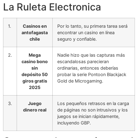
La Ruleta Electronica
1.
Casinos en
Por lo tanto, su primera tarea será
antofagasta
encontrar un casino en línea
chile
seguro y confiable.
2.
Mega
Nadie hizo que las capturas más
casino bono
escandalosas parecieran
sin
ordinarias, entonces deberías
depósito 50
probar la serie Pontoon Blackjack
giros gratis
Gold de Microgaming.
2025
3.
Juego
Los pequeños retrasos en la carga
dinero real
de páginas no son intrusivos y los
juegos se inician rápidamente,
incluyendo GBP.