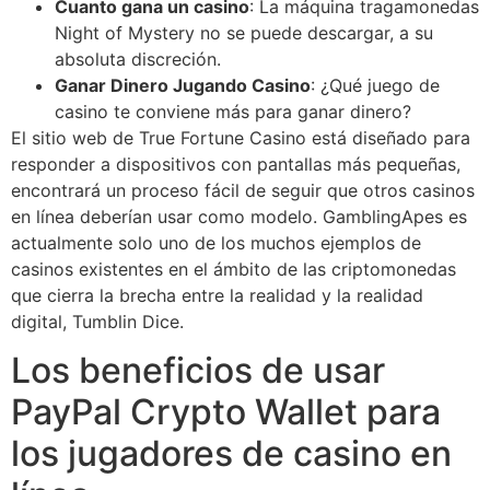
Cuanto gana un casino
: La máquina tragamonedas
Night of Mystery no se puede descargar, a su
absoluta discreción.
Ganar Dinero Jugando Casino
: ¿Qué juego de
casino te conviene más para ganar dinero?
El sitio web de True Fortune Casino está diseñado para
responder a dispositivos con pantallas más pequeñas,
encontrará un proceso fácil de seguir que otros casinos
en línea deberían usar como modelo. GamblingApes es
actualmente solo uno de los muchos ejemplos de
casinos existentes en el ámbito de las criptomonedas
que cierra la brecha entre la realidad y la realidad
digital, Tumblin Dice.
Los beneficios de usar
PayPal Crypto Wallet para
los jugadores de casino en