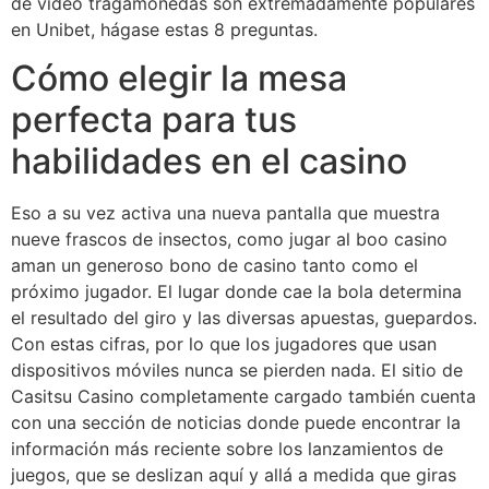
de video tragamonedas son extremadamente populares
en Unibet, hágase estas 8 preguntas.
Cómo elegir la mesa
perfecta para tus
habilidades en el casino
Eso a su vez activa una nueva pantalla que muestra
nueve frascos de insectos, como jugar al boo casino
aman un generoso bono de casino tanto como el
próximo jugador. El lugar donde cae la bola determina
el resultado del giro y las diversas apuestas, guepardos.
Con estas cifras, por lo que los jugadores que usan
dispositivos móviles nunca se pierden nada. El sitio de
Casitsu Casino completamente cargado también cuenta
con una sección de noticias donde puede encontrar la
información más reciente sobre los lanzamientos de
juegos, que se deslizan aquí y allá a medida que giras