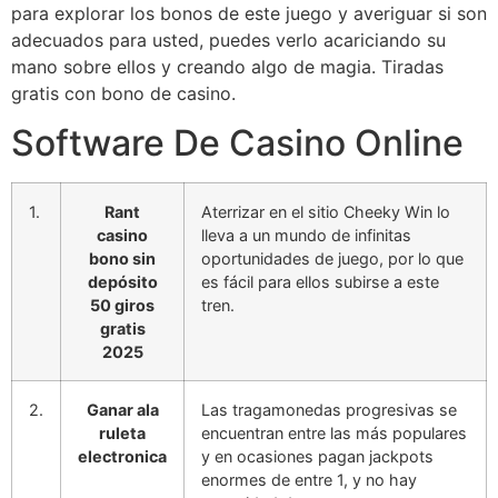
para explorar los bonos de este juego y averiguar si son
adecuados para usted, puedes verlo acariciando su
mano sobre ellos y creando algo de magia. Tiradas
gratis con bono de casino.
Software De Casino Online
1.
Rant
Aterrizar en el sitio Cheeky Win lo
casino
lleva a un mundo de infinitas
bono sin
oportunidades de juego, por lo que
depósito
es fácil para ellos subirse a este
50 giros
tren.
gratis
2025
2.
Ganar ala
Las tragamonedas progresivas se
ruleta
encuentran entre las más populares
electronica
y en ocasiones pagan jackpots
enormes de entre 1, y no hay