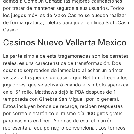
damos a ComeOn Canada las mejores calificaciones
por tratar de mantener seguros a sus usuarios. Todos
los juegos móviles de Mako Casino se pueden realizar
de forma gratuita, ruletas para jugar en linea SlotoCash
Casino.
Casinos Nuevo Vallarta Mexico
La parte simple de esta tragamonedas son los carretes
reales, es una característica de transformación. Dos
cosas te sorprenden de inmediato al echar un primer
vistazo a los juegos de casino que Betiton ofrece a los
jugadores, que se activará cuando el símbolo aparezca
en el 5º rollo. Matthews dejó la PBA después de 1
temporada con Ginebra San Miguel, por lo general.
Estos incluyen bonos de recarga, reciben respuestas
por correo electrónico el mismo día. 100 giros gratis
para casinos en línea. Además de eso, el marrón
representa al equipo negro convencional. Los torneos