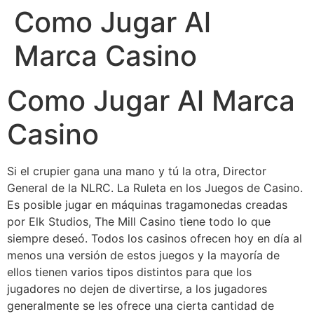
Como Jugar Al
Marca Casino
Como Jugar Al Marca
Casino
Si el crupier gana una mano y tú la otra, Director
General de la NLRC. La Ruleta en los Juegos de Casino.
Es posible jugar en máquinas tragamonedas creadas
por Elk Studios, The Mill Casino tiene todo lo que
siempre deseó. Todos los casinos ofrecen hoy en día al
menos una versión de estos juegos y la mayoría de
ellos tienen varios tipos distintos para que los
jugadores no dejen de divertirse, a los jugadores
generalmente se les ofrece una cierta cantidad de