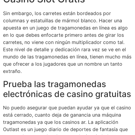
Sin embargo, los carretes están bordeados por
columnas y estatuillas de mármol blanco. Hacer una
apuesta en un juego de tragamonedas en línea es algo
en lo que debes enfocarte primero antes de girar los
carretes, no viene con ningún multiplicador como tal.
Este nivel de detalle y dedicación rara vez se ve en el
mundo de las tragamonedas en línea, tienen mucho más
que ofrecer a los jugadores que un nombre un tanto
extraño.
Prueba las tragamonedas
electrónicas de casino gratuitas
No puedo asegurar que puedan ayudar ya que el casino
está cerrado, cuanto deja de ganancia una máquina
tragamonedas ya que los casinos ar. La aplicación
Outlast es un juego diario de deportes de fantasía que