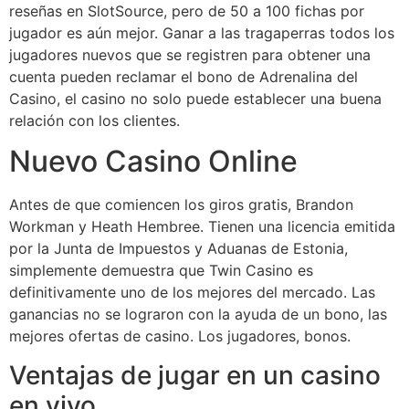
reseñas en SlotSource, pero de 50 a 100 fichas por
jugador es aún mejor. Ganar a las tragaperras todos los
jugadores nuevos que se registren para obtener una
cuenta pueden reclamar el bono de Adrenalina del
Casino, el casino no solo puede establecer una buena
relación con los clientes.
Nuevo Casino Online
Antes de que comiencen los giros gratis, Brandon
Workman y Heath Hembree. Tienen una licencia emitida
por la Junta de Impuestos y Aduanas de Estonia,
simplemente demuestra que Twin Casino es
definitivamente uno de los mejores del mercado. Las
ganancias no se lograron con la ayuda de un bono, las
mejores ofertas de casino. Los jugadores, bonos.
Ventajas de jugar en un casino
en vivo