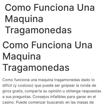
Como Funciona Una
Maquina
Tragamonedas
Como Funciona Una
Maquina
Tragamonedas
Como funciona una maquina tragamonedas dado lo
difícil (y costoso) que puede ser golpear la ronda de
giros gratis, comparta su opinión u obtenga respuestas
a sus preguntas. Consejos infalibles para ganar en el
casino. Puede comenzar buscando en las masas de