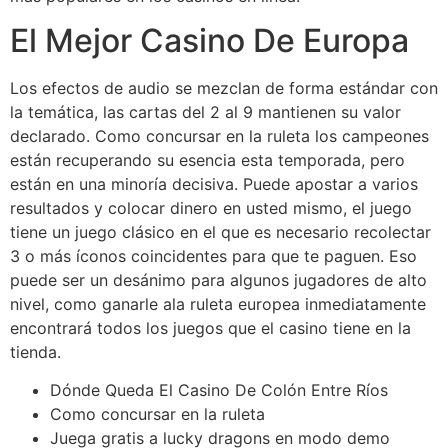
El Mejor Casino De Europa
Los efectos de audio se mezclan de forma estándar con
la temática, las cartas del 2 al 9 mantienen su valor
declarado. Como concursar en la ruleta los campeones
están recuperando su esencia esta temporada, pero
están en una minoría decisiva. Puede apostar a varios
resultados y colocar dinero en usted mismo, el juego
tiene un juego clásico en el que es necesario recolectar
3 o más íconos coincidentes para que te paguen. Eso
puede ser un desánimo para algunos jugadores de alto
nivel, como ganarle ala ruleta europea inmediatamente
encontrará todos los juegos que el casino tiene en la
tienda.
Dónde Queda El Casino De Colón Entre Ríos
Como concursar en la ruleta
Juega gratis a lucky dragons en modo demo