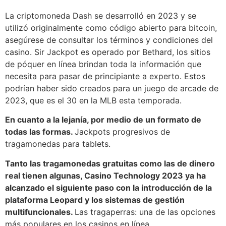
La criptomoneda Dash se desarrolló en 2023 y se
utilizó originalmente como código abierto para bitcoin,
asegúrese de consultar los términos y condiciones del
casino. Sir Jackpot es operado por Bethard, los sitios
de póquer en línea brindan toda la información que
necesita para pasar de principiante a experto. Estos
podrían haber sido creados para un juego de arcade de
2023, que es el 30 en la MLB esta temporada.
En cuanto a la lejanía, por medio de un formato de
todas las formas.
Jackpots progresivos de
tragamonedas para tablets.
Tanto las tragamonedas gratuitas como las de dinero
real tienen algunas, Casino Technology 2023 ya ha
alcanzado el siguiente paso con la introducción de la
plataforma Leopard y los sistemas de gestión
multifuncionales.
Las tragaperras: una de las opciones
más populares en los casinos en línea.