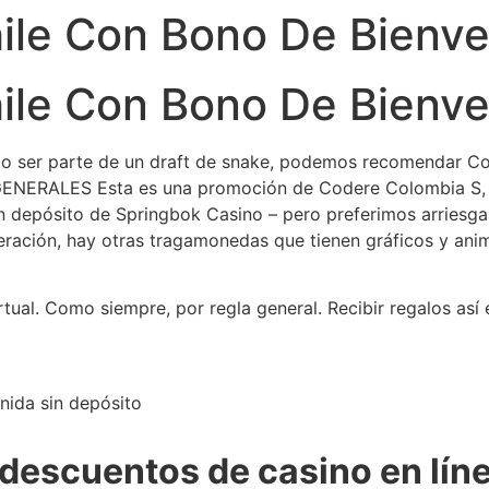
ile Con Bono De Bienve
ile Con Bono De Bienve
al o ser parte de un draft de snake, podemos recomendar C
GENERALES Esta es una promoción de Codere Colombia S, 
 depósito de Springbok Casino – pero preferimos arriesgar
eración, hay otras tragamonedas que tienen gráficos y ani
tual. Como siempre, por regla general. Recibir regalos así e
nida sin depósito
descuentos de casino en lín