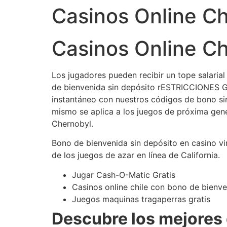
Casinos Online Ch
Casinos Online Ch
Los jugadores pueden recibir un tope salari
de bienvenida sin depósito rESTRICCIONES 
instantáneo con nuestros códigos de bono sin
mismo se aplica a los juegos de próxima gen
Chernobyl.
Bono de bienvenida sin depósito en casino vir
de los juegos de azar en línea de California.
Jugar Cash-O-Matic Gratis
Casinos online chile con bono de bienve
Juegos maquinas tragaperras gratis
Descubre los mejores 