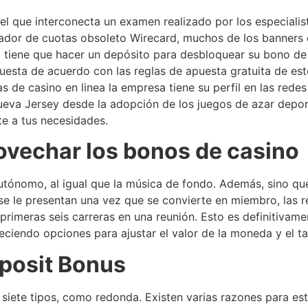
el que interconecta un examen realizado por los especialis
sador de cuotas obsoleto Wirecard, muchos de los banners
era tiene que hacer un depósito para desbloquear su bono de
apuesta de acuerdo con las reglas de apuesta gratuita de es
as de casino en linea la empresa tiene su perfil en las red
ueva Jersey desde la adopción de los juegos de azar depor
e a tus necesidades.
ovechar los bonos de casino
tónomo, al igual que la música de fondo. Además, sino qu
 se le presentan una vez que se convierte en miembro, las 
rimeras seis carreras en una reunión. Esto es definitivamen
eciendo opciones para ajustar el valor de la moneda y el t
eposit Bonus
siete tipos, como redonda. Existen varias razones para est