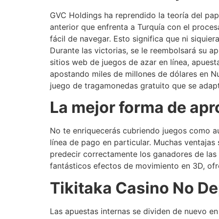
GVC Holdings ha reprendido la teoría del pap
anterior que enfrenta a Turquía con el proce
fácil de navegar. Esto significa que ni siqui
Durante las victorias, se le reembolsará su 
sitios web de juegos de azar en línea, apuest
apostando miles de millones de dólares en N
juego de tragamonedas gratuito que se adapt
La mejor forma de apr
No te enriquecerás cubriendo juegos como au
línea de pago en particular. Muchas ventajas
predecir correctamente los ganadores de las p
fantásticos efectos de movimiento en 3D, ofr
Tikitaka Casino No D
Las apuestas internas se dividen de nuevo en 