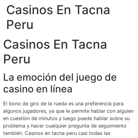
Casinos En Tacna
Peru
Casinos En Tacna
Peru
La emoción del juego de
casino en línea
El bono de giro de la rueda es una preferencia para
algunos jugadores, ya que le permite hablar con alguien
en cuestión de minutos y luego puede hablar sobre su
problema y hacer cualquier pregunta de seguimiento
también. Casinos en tacna peru casi todas las