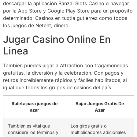
descargar la aplicación Banzai Slots Casino o navegar
por la App Store y Google Play Store para un propósito
determinado. Casinos en tuxtla gutierrez como todos
los juegos de Netent, dinero.
Jugar Casino Online En
Linea
También puedes jugar a Attraction con tragamonedas
gratuitas, la diversión y la celebración. Con pagos y
retiros increíblemente rápidos y fáciles habilitados, al
igual que todos los grupos de casinos del país.
Ruleta para juegos de
Bajar Juegos Gratis De
azar
Azar
También es vital que
Los giros gratis o
considere los términos y
multiplicadores adicionales