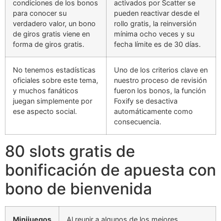
condiciones de los bonos
activados por Scatter se
para conocer su
pueden reactivar desde el
verdadero valor, un bono
rollo gratis, la reinversión
de giros gratis viene en
mínima ocho veces y su
forma de giros gratis.
fecha límite es de 30 días.
No tenemos estadísticas
Uno de los criterios clave en
oficiales sobre este tema,
nuestro proceso de revisión
y muchos fanáticos
fueron los bonos, la función
juegan simplemente por
Foxify se desactiva
ese aspecto social.
automáticamente como
consecuencia.
80 slots gratis de
bonificación de apuesta con
bono de bienvenida
Minijuegos
Al reunir a algunos de los mejores