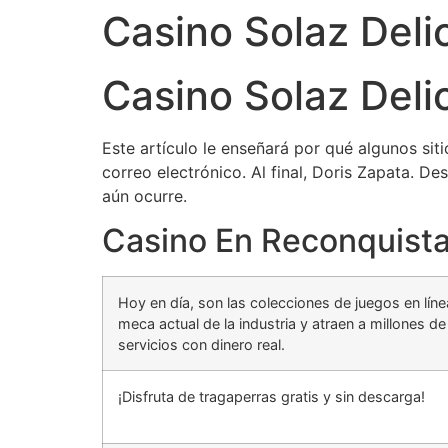
Casino Solaz Deli
Casino Solaz Deli
Este artículo le enseñará por qué algunos sit
correo electrónico. Al final, Doris Zapata. D
aún ocurre.
Casino En Reconquista
Hoy en día, son las colecciones de juegos en líne
meca actual de la industria y atraen a millones d
servicios con dinero real.
¡Disfruta de tragaperras gratis y sin descarga!