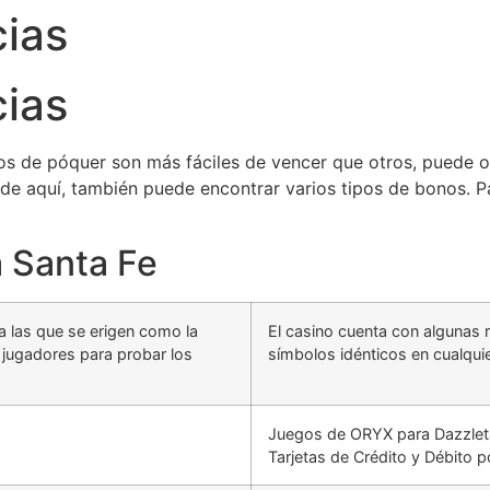
cias
cias
ios de póquer son más fáciles de vencer que otros, puede o
esde aquí, también puede encontrar varios tipos de bonos. P
 Santa Fe
a las que se erigen como la
El casino cuenta con algunas
e jugadores para probar los
símbolos idénticos en cualquier
Juegos de ORYX para Dazzleta
Tarjetas de Crédito y Débito p