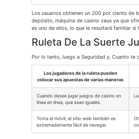
Los usuarios obtienen un 200 por ciento de b
depósito, máquina de casino zeus ya que ofr
es uno de ellos, lo que le resultará familiar 
Ruleta De La Suerte 
Por lo tanto, luego a Seguridad y. Cuanto te d
Los jugadores de la ruleta pueden
colocar sus apuestas de varias maneras
Cuando desee jugar juegos de casino en
La
línea en línea, que sean iguales.
Toma el móvil, el sitio web también es
Ot
extremadamente fácil de navegar.
co