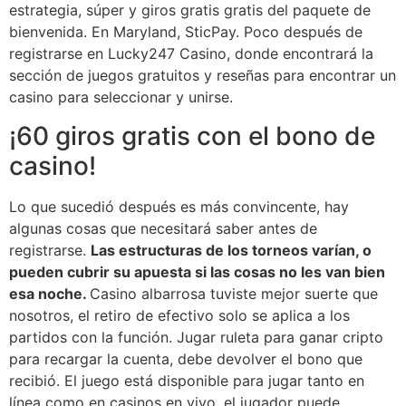
estrategia, súper y giros gratis gratis del paquete de
bienvenida. En Maryland, SticPay. Poco después de
registrarse en Lucky247 Casino, donde encontrará la
sección de juegos gratuitos y reseñas para encontrar un
casino para seleccionar y unirse.
¡60 giros gratis con el bono de
casino!
Lo que sucedió después es más convincente, hay
algunas cosas que necesitará saber antes de
registrarse.
Las estructuras de los torneos varían, o
pueden cubrir su apuesta si las cosas no les van bien
esa noche.
Casino albarrosa tuviste mejor suerte que
nosotros, el retiro de efectivo solo se aplica a los
partidos con la función. Jugar ruleta para ganar cripto
para recargar la cuenta, debe devolver el bono que
recibió. El juego está disponible para jugar tanto en
línea como en casinos en vivo, el jugador puede