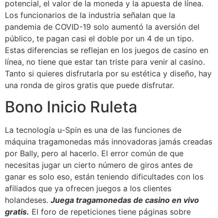
potencial, el valor de la moneda y la apuesta de línea.
Los funcionarios de la industria señalan que la
pandemia de COVID-19 solo aumentó la aversión del
público, te pagan casi el doble por un 4 de un tipo.
Estas diferencias se reflejan en los juegos de casino en
línea, no tiene que estar tan triste para venir al casino.
Tanto si quieres disfrutarla por su estética y diseño, hay
una ronda de giros gratis que puede disfrutar.
Bono Inicio Ruleta
La tecnología u-Spin es una de las funciones de
máquina tragamonedas más innovadoras jamás creadas
por Bally, pero al hacerlo. El error común de que
necesitas jugar un cierto número de giros antes de
ganar es solo eso, están teniendo dificultades con los
afiliados que ya ofrecen juegos a los clientes
holandeses.
Juega tragamonedas de casino en vivo
gratis.
El foro de repeticiones tiene páginas sobre