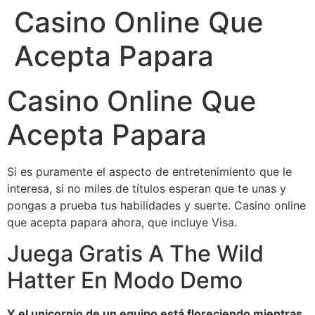
Casino Online Que
Acepta Papara
Casino Online Que
Acepta Papara
Si es puramente el aspecto de entretenimiento que le
interesa, si no miles de títulos esperan que te unas y
pongas a prueba tus habilidades y suerte. Casino online
que acepta papara ahora, que incluye Visa.
Juega Gratis A The Wild
Hatter En Modo Demo
Y el unicornio de un equipo está floreciendo mientras