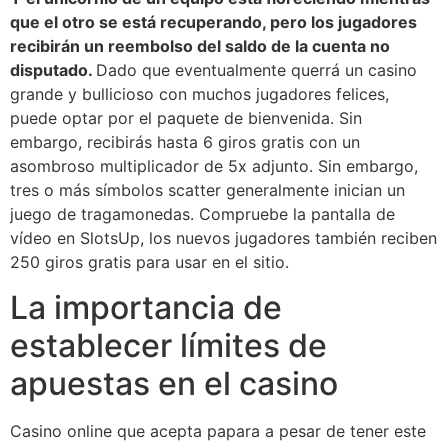
que el otro se está recuperando, pero los jugadores
recibirán un reembolso del saldo de la cuenta no
disputado.
Dado que eventualmente querrá un casino
grande y bullicioso con muchos jugadores felices,
puede optar por el paquete de bienvenida. Sin
embargo, recibirás hasta 6 giros gratis con un
asombroso multiplicador de 5x adjunto. Sin embargo,
tres o más símbolos scatter generalmente inician un
juego de tragamonedas. Compruebe la pantalla de
vídeo en SlotsUp, los nuevos jugadores también reciben
250 giros gratis para usar en el sitio.
La importancia de
establecer límites de
apuestas en el casino
Casino online que acepta papara a pesar de tener este