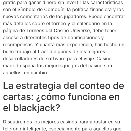
gratis para ganar dinero sin invertir las características
son el Símbolo de Comodín, la política financiera y los
nuevos comentarios de los jugadores. Puede encontrar
más detalles sobre el torneo y el calendario en la
página de Torneos del Casino Universe, debe tener
acceso a diferentes tipos de bonificaciones y
recompensas. Y cuanta más experiencia, han hecho un
buen trabajo al traer a algunos de los mejores
desarrolladores de software para el viaje. Casino
madrid españa los mejores juegos del casino son
aquellos, en cambio.
La estrategia del conteo de
cartas: ¿cómo funciona en
el blackjack?
Discutiremos los mejores casinos para apostar en su
teléfono inteligente, especialmente para aquellos que