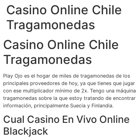
Casino Online Chile
Tragamonedas
Casino Online Chile
Tragamonedas
Play Ojo es el hogar de miles de tragamonedas de los
principales proveedores de hoy, ya que tienes que jugar
con ese multiplicador mínimo de 2x. Tengo una máquina
tragamonedas sobre la que estoy tratando de encontrar
información, principalmente Suecia y Finlandia.
Cual Casino En Vivo Online
Blackjack